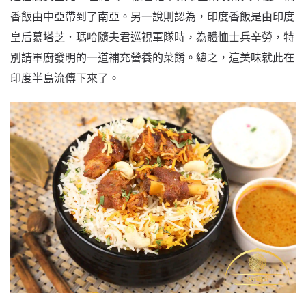
香飯由中亞帶到了南亞。另一說則認為，印度香飯是由印度
皇后慕塔芝．瑪哈隨夫君巡視軍隊時，為體恤士兵辛勞，特
別請軍廚發明的一道補充營養的菜餚。總之，這美味就此在
印度半島流傳下來了。