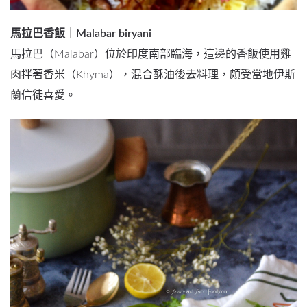
馬拉巴香飯｜Malabar biryani
馬拉巴（Malabar）位於印度南部臨海，這邊的香飯使用雞
肉拌著香米（Khyma），混合酥油後去料理，頗受當地伊斯
蘭信徒喜愛。