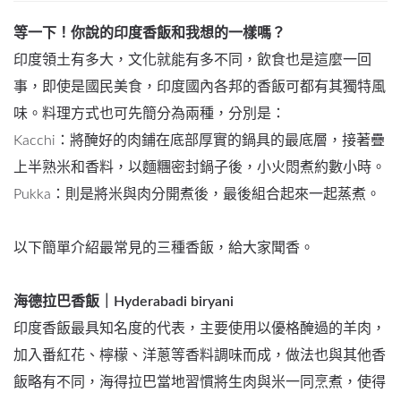
等一下！你說的印度香飯和我想的一樣嗎？
印度領土有多大，文化就能有多不同，飲食也是這麼一回
事，即使是國民美食，印度國內各邦的香飯可都有其獨特風
味。料理方式也可先簡分為兩種，分別是：
Kacchi：將醃好的肉鋪在底部厚實的鍋具的最底層，接著疊
上半熟米和香料，以麵糰密封鍋子後，小火悶煮約數小時。
Pukka：則是將米與肉分開煮後，最後組合起來一起蒸煮。
以下簡單介紹最常見的三種香飯，給大家聞香。
海德拉巴香飯｜Hyderabadi biryani
印度香飯最具知名度的代表，主要使用以優格醃過的羊肉，
加入番紅花、檸檬、洋蔥等香料調味而成，做法也與其他香
飯略有不同，海得拉巴當地習慣將生肉與米一同烹煮，使得