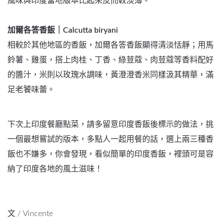
風味與印度當地版本比起來反而較淡薄。
加爾各答香飯｜Calcutta biryani
相較於其他地區的香飯，加爾各答香飯顯得清淡恬靜；用馬
鈴薯、雞蛋，搭上肉桂、丁香、綠荳蔻、肉荳蔻等香料配好
的醬汁，米則以玫瑰水調味，黃澄澄香米同樣汲其精華，滿
足老饕味蕾。
下次上印度餐廳點菜，請多留意印度香飯後標示的做法，挑
一個最想嘗試的版本，多點人一起用餐的話，選上兩三種香
飯也不嫌多，你會發現，看似簡單的印度香飯，裡頭可是容
納了印度各地的風土滋味！
文 / Vincente