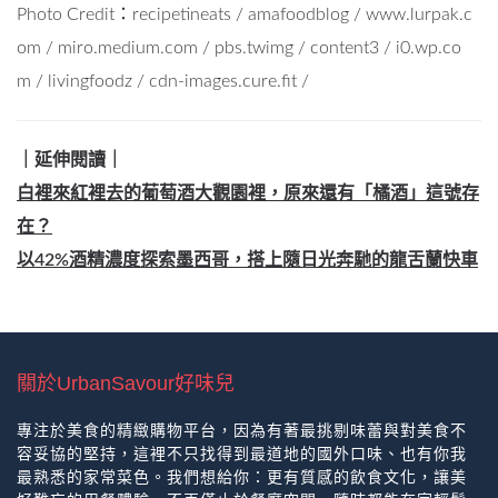
Photo Credit：
recipetineats
/
amafoodblog
/
www.lurpak.c
om
/
miro.medium.com
/
pbs.twimg
/
content3
/
i0.wp.co
m
/
livingfoodz
/
cdn-images.cure.fit
/
｜延伸閱讀｜
白裡來紅裡去的葡萄酒大觀園裡，原來還有「橘酒」這號存
在？
以42%酒精濃度探索墨西哥，搭上隨日光奔馳的龍舌蘭快車
關於UrbanSavour好味兒
專注於美食的精緻購物平台，因為有著最挑剔味蕾與對美食不
容妥協的堅持，這裡不只找得到最道地的國外口味、也有你我
最熟悉的家常菜色。我們想給你：更有質感的飲食文化，讓美