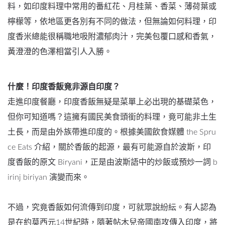
料，如印度料理中常用的番紅花、月桂葉、香菜、薄荷葉或
檸檬等，依地區更各別有不同的做法，但無論如何料理，印
度香米總能很稱職地吸附濃郁肉汁，完美包覆口感和香氣，
黃澄澄的色澤相當引人入勝。
什麼！印度香飯竟非源自印度？
走進印度餐廳，印度香飯無疑是菜單上必出現的基礎菜色，
但你可知道嗎？這擁有國民美食頭銜的料理，竟可能非土生
土長，而是由外族帶進印度的。根據美國飲食媒體 the Spru
ce Eats 介紹，關於香飯的起源，最有可能源自於波斯，印
度香飯的原文 Biryani，正是由波斯語中的炒飯或預炒一詞 b
irinj biriyan 演變而來。
不過，究竟香飯如何流傳到印度，可就眾說紛紜。有人認為
是在約莫西元14世紀時，隨著帖木兒帝國南攻傳入印度，將