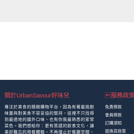
關於UrbanSavour好味兒
服務政
專注於美食的精緻購物平台，因為有著最挑剔
免責條款
味蕾與對美食不容妥協的堅持，這裡不只找得
會員條款
到最道地的國外口味、也有你我最熟悉的家常
訂購須知
菜色。我們想給你：更有質感的飲食文化，讓
退換貨政策
美好難忘的用餐體驗，不再僅止於餐廳空間，