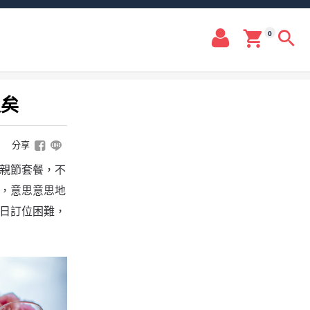
0
足矣
分享
親節套餐，不
，意思意思地
日訂位困難，