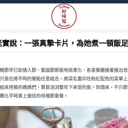
老實說：一張真摯卡片，為她煮一頓飯足矣
老實說：一張真摯卡片，為她煮一頓飯
親節早已如情人節、聖誕節那般地商業化，各家餐廳搶著推出母
只是在將平時的餐點任意組合，將菜名重印在粉紅配色的菜單上
給來用餐的媽媽們，算是消消整年下來受的氣。到頭來，不只節
費比平時貴上幾倍的母親節套餐。