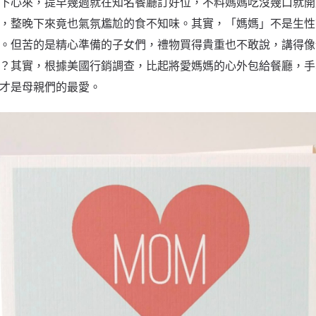
下心來，提早幾週就在知名餐廳訂好位，不料媽媽吃沒幾口就開
，整晚下來竟也氣氛尷尬的食不知味。其實，「媽媽」不是生性
。但苦的是精心準備的子女們，禮物買得貴重也不敢說，講得像
？其實，根據美國行銷調查，比起將愛媽媽的心外包給餐廳，手
才是母親們的最愛。