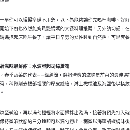
一早你可以慢慢準備不用急，以下為能夠讓你先喝杯咖啡、好好
開始下廚也依然能夠驚艷媽媽的大餐料理推薦！另外請切記，在
媽媽挖起床吃午餐了，讓平日辛勞的女性睡到自然醒，可是套餐
蔬滋味最鮮甜：水波蛋起司綠蘆筍
，春季蔬菜的代表——綠蘆筍，鮮嫩清爽的滋味是前菜的最佳選
筍，稍微削去根部粗硬的厚皮纖維，淋上橄欖油及海鹽後以橫紋
。
燒至微滾，再以湯勺輕輕將水面攪拌出漩渦，接著將預先打入碗
保持微滾狀態約三分鐘即可以漏勺撈出，稍微以海鹽胡椒調味後