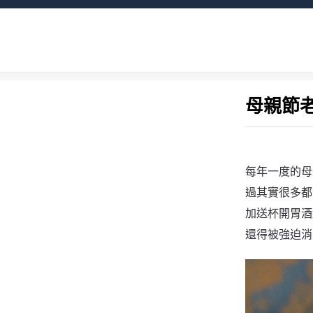
首頁
US文章精選
餐盤時事｜ON TREND
母親節
母親節
每年一度的母
過其實很多都
加送杯開胃酒
還得被強迫消