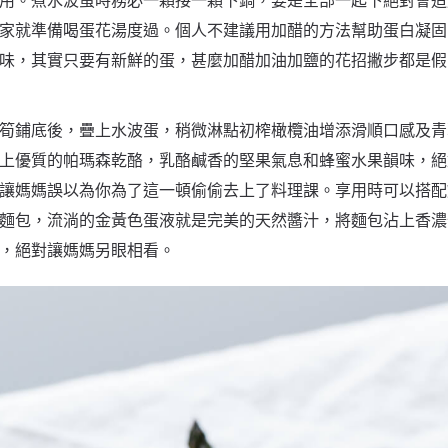
用。煮水波蛋時務必一顆接一顆下鍋，要是全部一起下絕對會造
家就準備喝蛋花湯度過。個人不建議用加醋的方法幫助蛋白凝固
味，其實只要有新鮮的蛋，甚麼加醋加油加鹽的花招撇步都是假
筍鋪底後，疊上水波蛋，稍微淋點初榨橄欖油增添滑順口感及青
上優質的帕瑪森乾酪，乳酪鹹香的堅果氣息和蜂蜜水果韻味，絕
讓媽媽誤以為你為了這一頓偷偷去上了料理課。享用時可以搭配
麵包，流淌的金黃色蛋液就是完美的天然醬汁，將麵包沾上香濃
，絕對讓媽媽另眼相看。