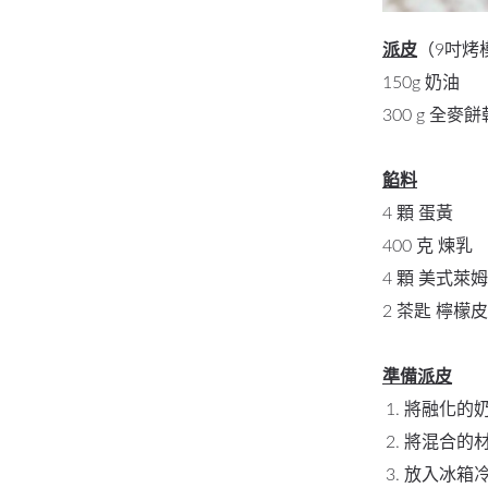
派皮
（9吋烤
150g 奶油
300 g 全
餡料
4 顆 蛋黃
400 克 煉乳
4 顆 美式萊
2 茶匙 檸檬皮
準備派皮
將融化的
將混合的
放入冰箱冷