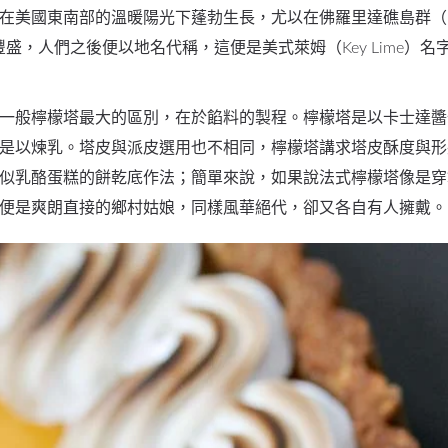
美國東南部的溫暖陽光下蓬勃生長，尤以在佛羅里達礁島群（Flori
豐盛，人們之後便以地名代稱，這便是美式萊姆（Key Lime）名
一般檸檬塔最大的區別，在於餡料的製程。檸檬塔是以卡士達醬
是以煉乳。塔皮與派皮選用也不相同，檸檬塔講求塔皮酥度與形
似乳酪蛋糕的餅乾底作法；簡單來說，如果說法式檸檬塔像是穿
便是爽朗直接的鄉村姑娘，同樣風華絕代，卻又各自有人擁戴。