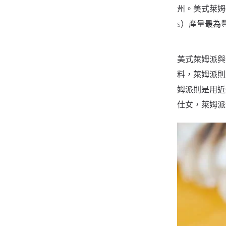
州。美式萊姆在
s）產量最為
美式萊姆派與
料，萊姆派則
姆派則是用近
仕女，萊姆派