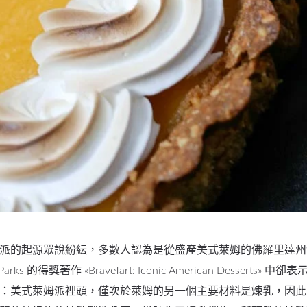
派的起源眾說紛紜，多數人認為是從盛產美式萊姆的佛羅里達州
 Parks 的得獎著作 «BraveTart: Iconic American Desserts»
：美式萊姆派裡頭，僅次於萊姆的另一個主要材料是煉乳，因此