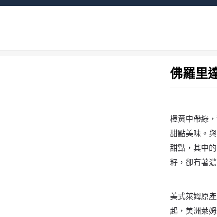
首頁
US文章精選
風味地圖｜TASTE IN MAP
佛羅
佛羅里
橙黃中帶綠，甜
甜點美味。與
甜點，其中的
籽，卻有著濃
美式萊姆原產
起，美洲萊姆