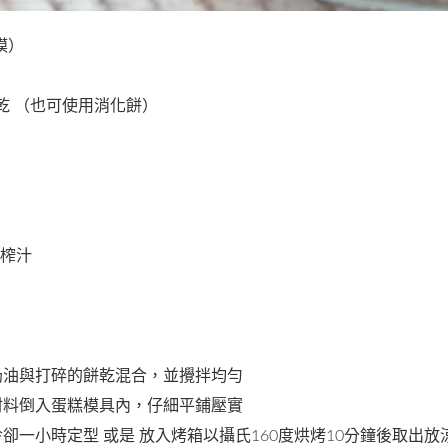
模）
麥餅乾 （也可使用消化餅）
姆榨汁
奶油與打碎的餅乾混合，並攪拌均勻
材料倒入蛋糕模具內，仔細平鋪壓實
卻一小時定型 或是 放入烤箱以攝氏160度烘烤10分鐘後取出放