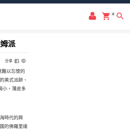
0
萊姆派
分享
嚐就難以忘懷的
的美式派餅、
姆小，薄皮多
海時代的興
國的佛羅里達