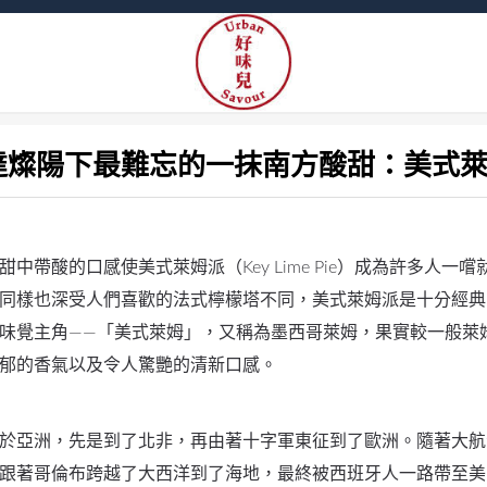
里達燦陽下最難忘的一抹南方酸甜：美式萊姆派
達燦陽下最難忘的一抹南方酸甜：美式
中帶酸的口感使美式萊姆派（Key Lime Pie）成為許多人一
同樣也深受人們喜歡的法式檸檬塔不同，美式萊姆派是十分經典
味覺主角——「美式萊姆」，又稱為墨西哥萊姆，果實較一般萊
郁的香氣以及令人驚艷的清新口感。
於亞洲，先是到了北非，再由著十字軍東征到了歐洲。隨著大航
跟著哥倫布跨越了大西洋到了海地，最終被西班牙人一路帶至美