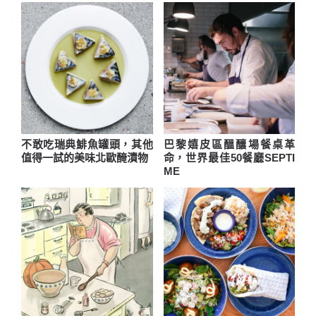
不敢吃瑞典鯡魚罐頭，其他
巴黎嬉皮區醞釀場餐桌革
值得一試的美味北歐醃漬物
命，世界最佳50餐廳SEPTI
ME