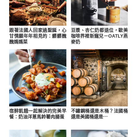
跟著法國人回家過聖誕，心
豆漿、杏仁奶都退位，歐美
甘情願年年相見的：髒髒醜
咖啡界裡新寵兒－OATLY燕
醜媽媽菜
麥奶
宿醉飢餓一起解決的完美早
不鏽鋼桶還是木桶？法國桶
餐：奶油洋蔥馬鈴薯肉腸蛋
還是美國桶還是⋯