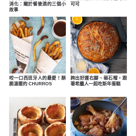
消化：關於餐後酒的三個小
可可
故事
咬一口西班牙人的最愛！酥
跨出好運右腳、砸石榴，跟
脆溫暖的 CHURROS
著希臘人一起吃新年蛋糕