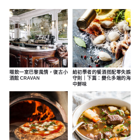
啜飲一室巴黎風情，復古小
給初學者的餐酒搭配零失誤
酒館 CRAVAN
守則｜下篇：變化多端的海
中鮮味