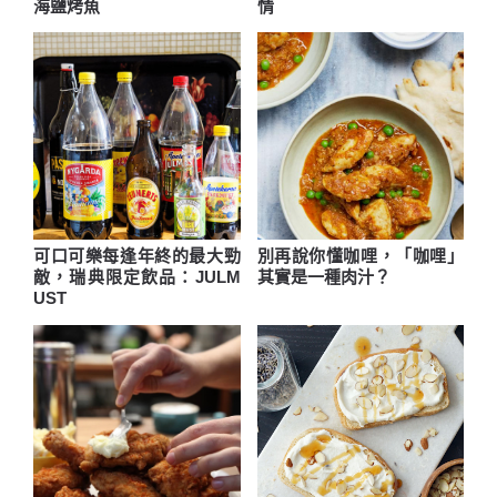
海鹽烤魚
情
可口可樂每逢年終的最大勁
別再說你懂咖哩，「咖哩」
敵，瑞典限定飲品：JULM
其實是一種肉汁？
UST