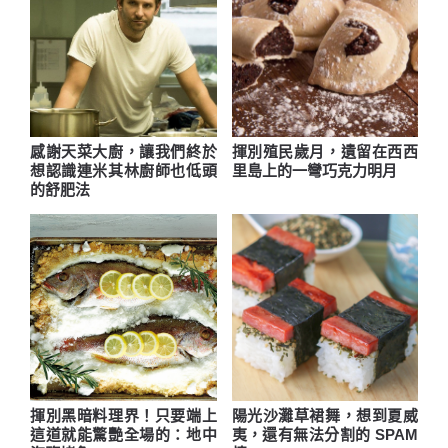
感謝天菜大廚，讓我們終於
揮別殖民歲月，遺留在西西
想認識連米其林廚師也低頭
里島上的一彎巧克力明月
的舒肥法
揮別黑暗料理界！只要端上
陽光沙灘草裙舞，想到夏威
這道就能驚艷全場的：地中
夷，還有無法分割的 SPAM