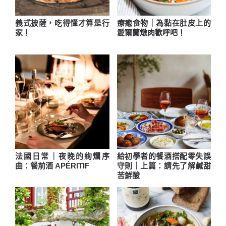
義式披薩，吃得懂才算是行
療癒食物｜為黏在肚皮上的
家！
愛爾蘭燉肉歡呼吧！
法國日常｜夜晚的絢爛序
給初學者的餐酒搭配零失誤
曲：餐前酒 APÉRITIF
守則｜上篇：請先了解鹹甜
苦鮮酸