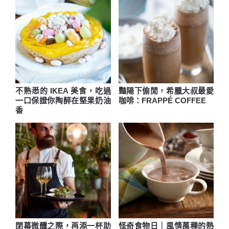
不熟悉的 IKEA 美食，吃過
豔陽下偷閒，希臘大叔最愛
一口保證你陶醉在堅果奶油
咖啡：FRAPPÉ COFFEE
香
閉幕微醺之際，再添一杯助
怪奇食物日｜風情萬種的熱