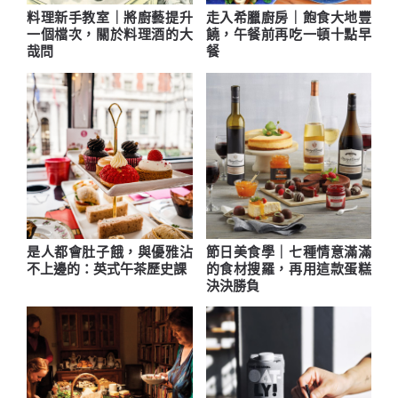
料理新手教室｜將廚藝提升
走入希臘廚房｜飽食大地豐
一個檔次，關於料理酒的大
饒，午餐前再吃一頓十點早
哉問
餐
是人都會肚子餓，與優雅沾
節日美食學｜七種情意滿滿
不上邊的：英式午茶歷史課
的食材搜羅，再用這款蛋糕
決決勝負