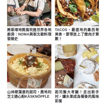
將斯堪地微風吹進世界各地
TACOS，最道地的墨西哥
廚房：NOMA與新北歐料理
美食，要等放上了燉肉才算
發展史
數！
山林裡蕩漾的起司，奧地利
起司盤大考驗！走出新手
芝士通心粉KÄSKNÖPFLE
村，讓水果成為餐後的風味
彩蛋