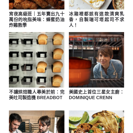
宵夜高級班｜五年賣出九十
冰箱裡都該有這款清爽乳
萬份的吮指美味：蜂蜜奶油
香，自製瑞可塔起司不求
炸雞教學
人！
不讓烘焙職人專美於前：完
美國史上首位三星女主廚：
美吐司製造機 BREADBOT
DOMINIQUE CRENN