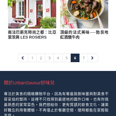
南法巴斯克時尚之都：比亞
頂級的法式美味──勃艮地
里茨與 LES ROSIERS
紅酒燉牛肉
1
2
3
4
5
6
7
關於UrbanSavour好味兒
專注於美食的精緻購物平台，因為有著最挑剔味蕾與對美食不
容妥協的堅持，這裡不只找得到最道地的國外口味、也有你我
最熟悉的家常菜色。我們想給你：更有質感的飲食文化，讓美
好難忘的用餐體驗，不再僅止於餐廳空間，隨時都能在家輕鬆
享受。