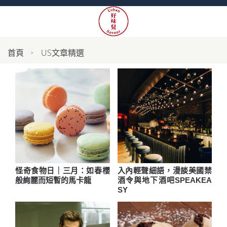
首頁
US文章精選
怪奇食物日｜三月：如春櫻
入內輕聲細語，漫談美國禁
般絢麗而短暫的馬卡龍
酒令與地下酒吧SPEAKEA
SY