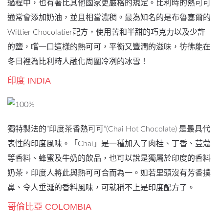
過程中，也有著比其他國家更嚴格的規定。比利時的熱可可
通常會添加奶油，並且相當濃稠。最為知名的是布魯塞爾的
Wittier Chocolatier配方，使用苦和半甜的巧克力以及少許
的鹽，嚐一口這樣的熱可可，平衡又豐潤的滋味，彷彿能在
冬日裡為比利時人融化周圍冷冽的冰雪！
印度 INDIA
獨特製法的”印度茶香熱可可”(Chai Hot Chocolate) 是最具代
表性的印度風味。「Chai」是一種加入了肉桂、丁香、荳蔻
等香料、蜂蜜及牛奶的飲品，也可以說是獨屬於印度的香料
奶茶，印度人將此與熱可可合而為一。如若里頭沒有芳香撲
鼻、令人垂涎的香料風味，可就稱不上是印度配方了。
哥倫比亞 COLOMBIA