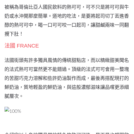
被稱為哥倫比亞人國民飲料的熱可可，可不只是將可可與牛
奶或水沖開那麼簡單。道地的吃法，是要將起司切丁丟進香
醇的熱可可中，喝一口可可咬一口起司，讓甜鹹兩味一同翻
攪下肚！
法國 FRANCE
法國街頭有許多獨具風情的傳統甜點店，而以精緻甜美聞名
的法式熱可可當然更不能錯過。頂級的法式可可會用一整塊
的苦甜巧克力溶解和些許奶油製作而成，最後再搭配現打的
鮮奶油，質地輕盈的鮮奶油，與這般濃郁滋味讓品嚐更添細
膩層次。