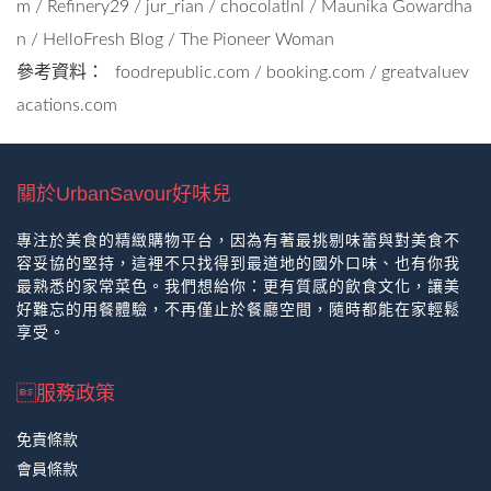
m
/
Refinery29
/
jur_rian
/
chocolatlnl
/
Maunika Gowardha
n
/
HelloFresh Blog
/
The Pioneer Woman
參考資料：
foodrepublic.com
/
booking.com
/
greatvaluev
acations.com
關於UrbanSavour好味兒
專注於美食的精緻購物平台，因為有著最挑剔味蕾與對美食不
容妥協的堅持，這裡不只找得到最道地的國外口味、也有你我
最熟悉的家常菜色。我們想給你：更有質感的飲食文化，讓美
好難忘的用餐體驗，不再僅止於餐廳空間，隨時都能在家輕鬆
享受。
服務政策
免責條款
會員條款