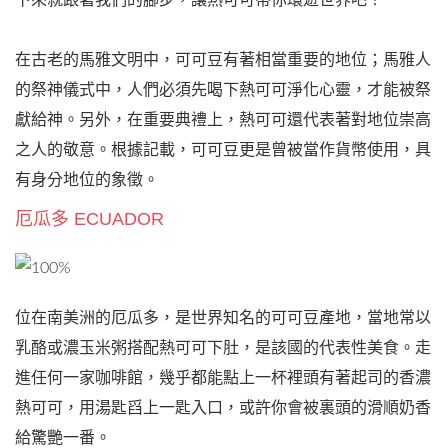
下來就跟著我們的腳步，讓熱可可帶你環遊世界吧！
在古老的馬雅文明中，可可豆有著相當重要的地位；馬雅人
的祭神儀式中，人們必須先喝下熱可可淨化心靈，才能被祭
獻給神。另外，在重要典禮上，熱可可還代表著對地位崇高
之人的敬意。根據記載，可可豆更是曾被當作貨幣使用，具
有身分地位的象徵。
厄瓜多 ECUADOR
位在南美洲的厄瓜多，是世界知名的可可豆產地，當地常以
乳酪或濃玉米粥搭配熱可可下肚，是該國的代表性美食。走
進任何一家咖啡館，幾乎都能點上一杯裡頭有著起司的香濃
熱可可，用湯匙舀上一匙入口，或許你會被裏頭的滑順奶香
給驚艷一番。