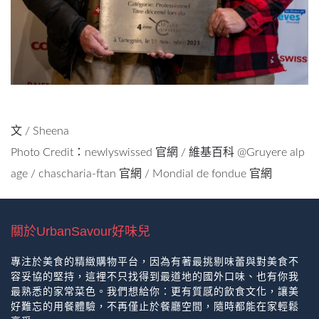
文 / Sheena
Photo Credit：newlyswissed 官網 / 維基百科 @Gruyere alp
age / chascharia-ftan 官網 / Mondial de fondue 官網
關於UrbanSavour好味兒
專注於美食的精緻購物平台，因為有著最挑剔味蕾與對美食不
容妥協的堅持，這裡不只找得到最道地的國外口味、也有你我
最熟悉的家常菜色。我們想給你：更有質感的飲食文化，讓美
好難忘的用餐體驗，不再僅止於餐廳空間，隨時都能在家輕鬆