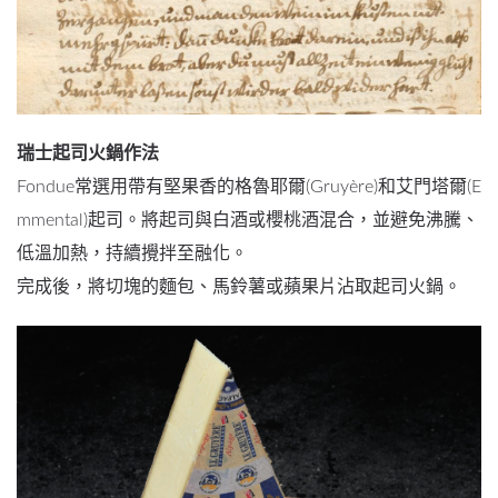
瑞士起司火鍋作法
Fondue常選用帶有堅果香的格魯耶爾(Gruyère)和艾門塔爾(E
mmental)起司。將起司與白酒或櫻桃酒混合，並避免沸騰、
低溫加熱，持續攪拌至融化。
完成後，將切塊的麵包、馬鈴薯或蘋果片沾取起司火鍋。