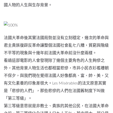
國人物的人生與生存背景。
法國大革命後其實法國局勢並沒有立刻穩定，幾次的革命與
君主貴族復辟反革命讓整個法國社會亂七八糟，貧窮與階級
不平等的現象與十幾年前法國大革命前沒什麼兩樣。
看過這部電影的人會發現除了幾個主要角色的人生夠慘之
外，其他背景人物生活也都相當悲慘，市井小民衣衫襤褸朝
不保夕，與我們現在覺得法國人好像都高、富、帥、美，又
有文化素養的印象差很大。Les Misérables的法文原意其實
是「悲慘的人們」，那些悲慘的人們在法國舊制度下叫做
「第三等級」。
第三等級意思就是非教士、貴族的其他公民，在法國大革命