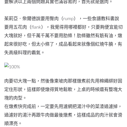
要解決以上兩個問題其實也滿容易的，首先就是選肉。
茱莉亞．柴爾德說要用臀肉（rump），一些食譜教科書說
要用五花肉（flank），我覺得用哪裡都好，只要夠便宜能切
大塊就好，但千萬千萬不要用肋條！肋條雖然有筋有油，燉
起來很好吃，但太小條了，成品看起來就像個紅燒牛腩，有
失高級料理的霸氣。
肉要切大塊一點，然後像東坡肉那樣燉煮前先用棉繩綁好固
定住形狀，這樣即使燉得質地鬆軟，上桌的時候還有整塊大
塊的肉型。
在燉煮快完成前，一定要先用濾網把湯汁中的菜渣過濾掉，
過濾好的湯汁再跟牛肉做最後燉煮，這樣成品的肉汁就會滑
順漂亮。