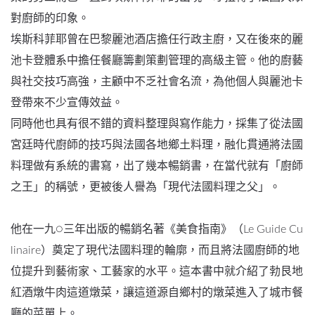
對廚師的印象。
埃斯科菲耶曾在巴黎麗池酒店擔任行政主廚，又在後來的麗
池卡登體系中擔任餐廳籌劃策劃管理的高級主管。他的廚藝
與社交技巧高強，主顧中不乏社會名流，為他個人與麗池卡
登帶來不少宣傳效益。
同時他也具有很不錯的資料整理與寫作能力，採集了從法國
宮廷時代廚師的技巧與法國各地鄉土料理，融化貫通將法國
料理做有系統的書寫，出了幾本暢銷書，在當代就有「廚師
之王」的稱號，更被後人譽為「現代法國料理之父」。
他在一九○三年出版的暢銷名著《美食指南》（Le Guide Cu
linaire）奠定了現代法國料理的輪廓，而且將法國廚師的地
位提升到藝術家、工藝家的水平。這本書中就介紹了勃艮地
紅酒燉牛肉這道燉菜，讓這道源自鄉村的燉菜進入了城市餐
廳的菜單上。