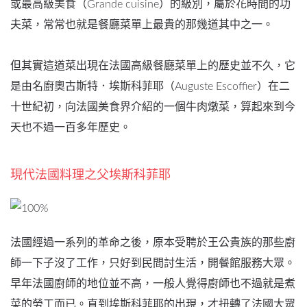
或最高級美食（Grande cuisine）的級別，屬於花時間的功
夫菜，常常也就是餐廳菜單上最貴的那幾道其中之一。
但其實這道菜出現在法國高級餐廳菜單上的歷史並不久，它
是由名廚奧古斯特．埃斯科菲耶（Auguste Escoffier）在二
十世紀初，向法國美食界介紹的一個牛肉燉菜，算起來到今
天也不過一百多年歷史。
現代法國料理之父埃斯科菲耶
法國經過一系列的革命之後，原本受聘於王公貴族的那些廚
師一下子沒了工作，只好到民間討生活，開餐館服務大眾。
早年法國廚師的地位並不高，一般人覺得廚師也不過就是煮
菜的勞工而已。直到埃斯科菲耶的出現，才扭轉了法國大眾