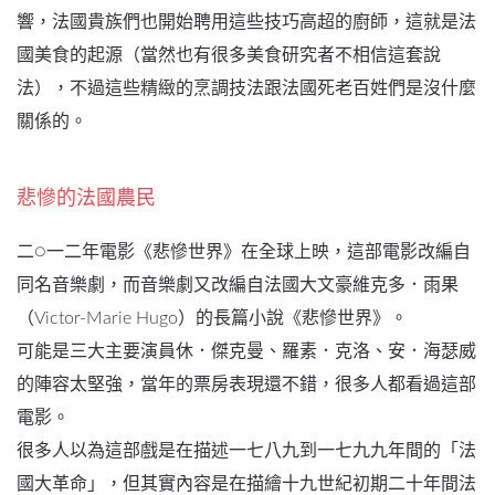
響，法國貴族們也開始聘用這些技巧高超的廚師，這就是法
國美食的起源（當然也有很多美食研究者不相信這套說
法），不過這些精緻的烹調技法跟法國死老百姓們是沒什麼
關係的。
悲慘的法國農民
二○一二年電影《悲慘世界》在全球上映，這部電影改編自
同名音樂劇，而音樂劇又改編自法國大文豪維克多．雨果
（Victor-Marie Hugo）的長篇小說《悲慘世界》。
可能是三大主要演員休．傑克曼、羅素．克洛、安．海瑟威
的陣容太堅強，當年的票房表現還不錯，很多人都看過這部
電影。
很多人以為這部戲是在描述一七八九到一七九九年間的「法
國大革命」，但其實內容是在描繪十九世紀初期二十年間法