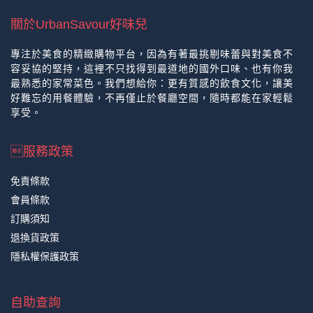
關於UrbanSavour好味兒
專注於美食的精緻購物平台，因為有著最挑剔味蕾與對美食不
容妥協的堅持，這裡不只找得到最道地的國外口味、也有你我
最熟悉的家常菜色。我們想給你：更有質感的飲食文化，讓美
好難忘的用餐體驗，不再僅止於餐廳空間，隨時都能在家輕鬆
享受。
服務政策
免責條款
會員條款
訂購須知
退換貨政策
隱私權保護政策
自助查詢