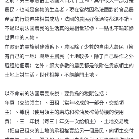
之前，第三等級佔全法國人口九十五％，其中很大一部分是
農民，也就是食物的生產者。現在當然因為法國對於食品農
產品的行銷包裝相當成功，法國的農民好像過得都還不錯。
不過以前法國農民的生活真的是相當悲慘，一點也不輸悲慘
世界中的人物。
在歐洲的貴族封建體系下，農民除了少數的自由人農民（擁
有自己的土地）與地主農民（土地較多，除了自己耕作之外
還租給佃農）之外，絕大多數的農民都是依附在貴族領主的
土地上討生活，世代相襲，不能離開土地。
以革命前的法國農民來說，要負擔的稅賦包括：
年貢（交給領主）、田租（當年收成的一部分，交給領
主）、雜稅（使用領主的磨坊和榨油及榨葡萄機的使用
費）、三十年稅（每三十年交一次給領主）、土地交易稅
（把自己租來的土地的承租權賣給另一個農民，向領主交付