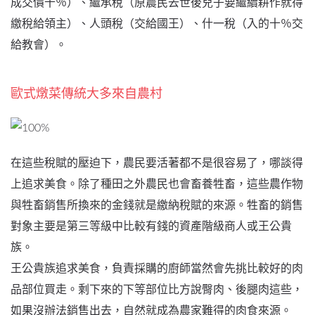
成交價十％）、繼承稅（原農民去世後兒子要繼續耕作就得
繳稅給領主）、人頭稅（交給國王）、什一稅（入的十％交
給教會）。
歐式燉菜傳統大多來自農村
在這些稅賦的壓迫下，農民要活著都不是很容易了，哪談得
上追求美食。除了種田之外農民也會畜養牲畜，這些農作物
與牲畜銷售所換來的金錢就是繳納稅賦的來源。牲畜的銷售
對象主要是第三等級中比較有錢的資產階級商人或王公貴
族。
王公貴族追求美食，負責採購的廚師當然會先挑比較好的肉
品部位買走。剩下來的下等部位比方說臀肉、後腿肉這些，
如果沒辦法銷售出去，自然就成為農家難得的肉食來源。