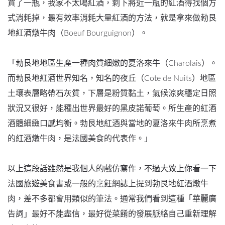
買了一瓶，我家不太喝紅酒，剩下將近一瓶的紅酒得找個方
式消耗掉，最有效率消耗大量紅酒的方法，就是拿來做勃艮
地紅酒燉牛肉（Boeuf Bourguignon）。
「勃艮地地區生產一種肉質細嫩的夏洛來牛（Charolais）。
而勃艮地紅酒世界知名，知名的夜丘（Cote de Nuits）地區
土壤表層略帶石灰質，下層是粉質黏土，氣候涼爽穩定日照
狀況又很好，能種出世界最好的黑皮諾葡萄。所生產的紅酒
酒體細緻口感均衡。勃艮地紅酒與當地的夏洛來牛肉所烹煮
的紅酒燉牛肉，是法國美食的代表作。」
以上這段話雖然是我個人的戲仿寫作，不過大致上你看一下
法國旅遊美食書或一般的烹飪網誌上提到勃艮地紅酒燉牛
肉，差不多都會用類似的筆法。通常我們看到這種「華麗廣
告詞」最好不能盡信，最好從菜餚的發展脈絡自己重新理解