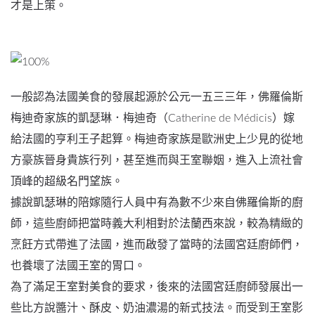
才是上策。
一般認為法國美食的發展起源於公元一五三三年，佛羅倫斯
梅迪奇家族的凱瑟琳．梅迪奇（Catherine de Médicis）嫁
給法國的亨利王子起算。梅迪奇家族是歐洲史上少見的從地
方豪族晉身貴族行列，甚至進而與王室聯姻，進入上流社會
頂峰的超級名門望族。
據說凱瑟琳的陪嫁隨行人員中有為數不少來自佛羅倫斯的廚
師，這些廚師把當時義大利相對於法蘭西來說，較為精緻的
烹飪方式帶進了法國，進而啟發了當時的法國宮廷廚師們，
也養壞了法國王室的胃口。
為了滿足王室對美食的要求，後來的法國宮廷廚師發展出一
些比方說醬汁、酥皮、奶油濃湯的新式技法。而受到王室影