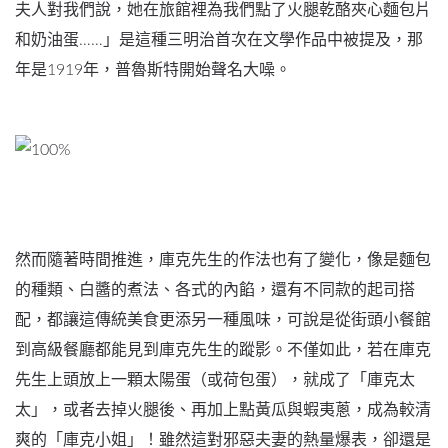
夫人對我們說，她在旅館裡為我們點了火腿乾酪夾心麵包片
和奶油蛋……」是這種三明治首次在文學作品中被提及，那
年是1919年，普魯斯特開始聲名大噪。
然而隨著時間推進，庫克先生的作法也有了變化，像是麵包
的種類、白醬的煮法、各式的內餡，還有不同款的起司搭
配，都讓這傳統美食更添另一種風味，可說是從街頭小餐館
到高級餐廳都能見到庫克先生的蹤影。不僅如此，若在庫克
先生上頭放上一顆太陽蛋（或荷包蛋），就成了「庫克太
太」，或者去掉火腿後、再加上點黃瓜與蝦夷蔥，成為較清
爽的「庫克小姐」！雖然這對邪惡夫妻的熱量爆表，卻還是