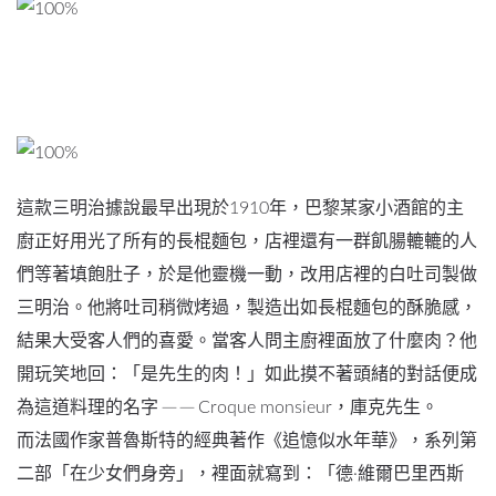
這款三明治據說最早出現於1910年，巴黎某家小酒館的主
廚正好用光了所有的長棍麵包，店裡還有一群飢腸轆轆的人
們等著填飽肚子，於是他靈機一動，改用店裡的白吐司製做
三明治。他將吐司稍微烤過，製造出如長棍麵包的酥脆感，
結果大受客人們的喜愛。當客人問主廚裡面放了什麼肉？他
開玩笑地回：「是先生的肉！」如此摸不著頭緒的對話便成
為這道料理的名字 ─ ─ Croque monsieur，庫克先生。
而法國作家普魯斯特的經典著作《追憶似水年華》，系列第
二部「在少女們身旁」，裡面就寫到：「德·維爾巴里西斯